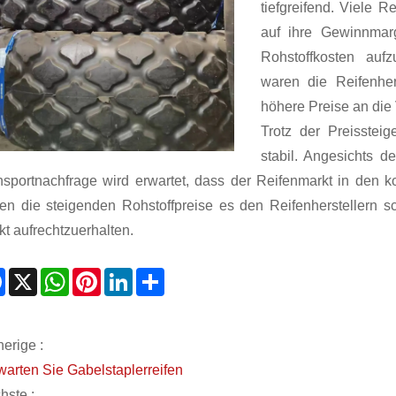
tiefgreifend. Viele R
auf ihre Gewinnmar
Rohstoffkosten auf
waren die Reifenher
höhere Preise an die
Trotz der Preissteig
stabil. Angesichts d
nsportnachfrage wird erwartet, dass der Reifenmarkt in den 
en die steigenden Rohstoffpreise es den Reifenherstellern s
kt aufrechtzuerhalten.
Facebook
X
WhatsApp
Pinterest
LinkedIn
Share
erige :
warten Sie Gabelstaplerreifen
hste :