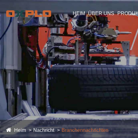
HEIM
ÜBER UNS
PRODU
Heim
Nachricht
Branchennachrichten