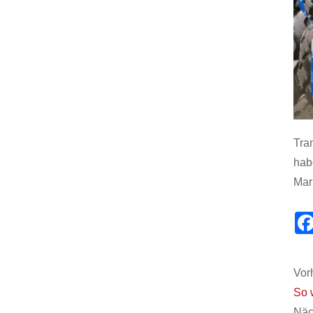
Tra
hab
Mar
Vorh
So 
Näc