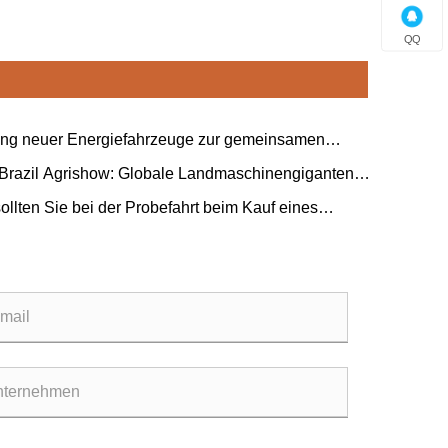
QQ
ng neuer Energiefahrzeuge zur gemeinsamen
ng der „eisernen Freundschaft“ zwischen China und
 Brazil Agrishow: Globale Landmaschinengiganten
.
n gemeinsam an einem neuen Entwurf für die
ollten Sie bei der Probefahrt beim Kauf eines
sierung der lateinamerikanischen Landwirtschaft
rigen elektrischen Dreirads beachten?