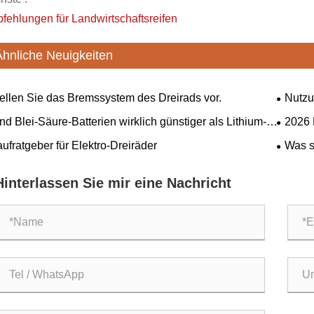
fehlungen für Landwirtschaftsreifen
Ähnliche Neuigkeiten
ellen Sie das Bremssystem des Dreirads vor.
Nutzu
Festigu
nd Blei-Säure-Batterien wirklich günstiger als Lithium-
​2026
Serbien
terien?
arbeite
ufratgeber für Elektro-Dreiräder
Was s
Moderni
dreiräd
Hinterlassen Sie mir eine Nachricht