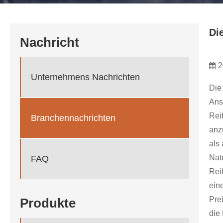
Di
Nachricht
2
Unternehmens Nachrichten
Die
Ans
Rei
Branchennachrichten
anz
als
Nat
FAQ
Rei
ein
Pre
Produkte
die