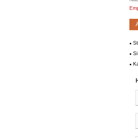
Emp
St
Si
Bat
Ka