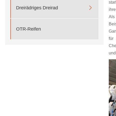
sta

Dreirädriges Dreirad
ihre
Als
Bei
OTR-Reifen
Gan
für
Che
und 