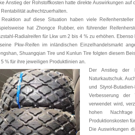
rke Anstieg der Rohstoffkosten hatte direkte Auswirkungen auf 
 Rentabilität aufrechtzuerhalten.
 Reaktion auf diese Situation haben viele Reifenherstelle
spielsweise hat Zhongce Rubber, ein führender Reifenherste
zstahl-Radialreifen für Lkw um 2 bis 4 % zu erhöhen. Ebenso 
 seine Pkw-Reifen im inländischen Einzelhandelsmarkt ange
ngshan, Shuangqian Tire und Kunlun Tire folgten diesem Bei
5 % für ihre jeweiligen Produktlinien an.
Der Anstieg der R
Naturkautschuk. Auch
und Styrol-Butadien
Verbesserung der V
verwendet wird, ver
hohen Nachfrage
Produktionskosten für
Die Auswirkungen die