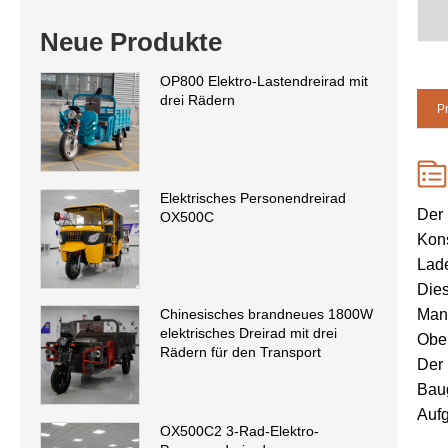
Neue Produkte
OP800 Elektro-Lastendreirad mit
drei Rädern
P
Elektrisches Personendreirad
Der 
OX500C
Kons
Lad
Dies
Manö
Chinesisches brandneues 1800W
elektrisches Dreirad mit drei
Ober
Rädern für den Transport
Der 
Baug
Aufg
OX500C2 3-Rad-Elektro-