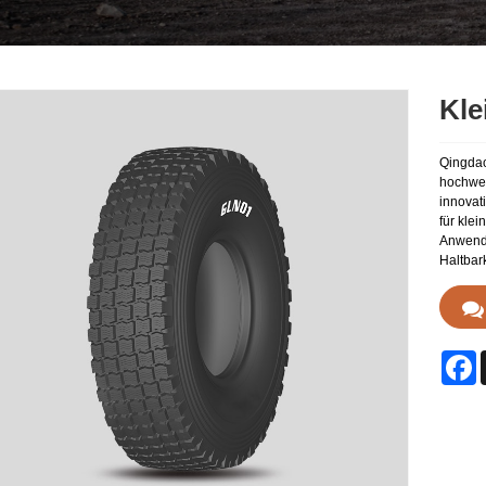
Kle
Qingdao
hochwer
innovat
für kle
Anwendu
Haltbark
F