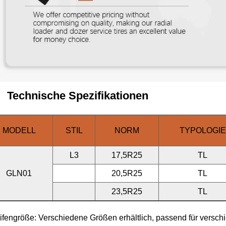
Technische Spezifikationen
MODELL
STIL
NORM
TYPOLOGIE
L3
17,5R25
TL
GLN01
20,5R25
TL
23,5R25
TL
ifengröße: Verschiedene Größen erhältlich, passend für verschi