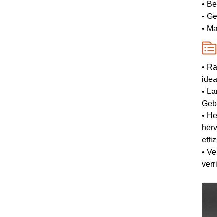
• Be
• Ge
• Ma
• Ra
idea
• La
Geb
• He
herv
effi
• Ve
verr