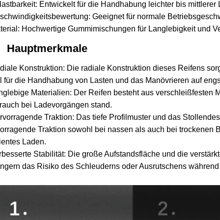
lastbarkeit: Entwickelt für die Handhabung leichter bis mittlere
schwindigkeitsbewertung: Geeignet für normale Betriebsgeschwi
terial: Hochwertige Gummimischungen für Langlebigkeit und Ver
Hauptmerkmale
diale Konstruktion: Die radiale Konstruktion dieses Reifens sorg
l für die Handhabung von Lasten und das Manövrieren auf en
nglebige Materialien: Der Reifen besteht aus verschleißfesten 
rauch bei Ladevorgängen stand.
rvorragende Traktion: Das tiefe Profilmuster und das Stollendes
orragende Traktion sowohl bei nassen als auch bei trockenen
zientes Laden.
rbesserte Stabilität: Die große Aufstandsfläche und die verstärk
ingern das Risiko des Schleuderns oder Ausrutschens während 