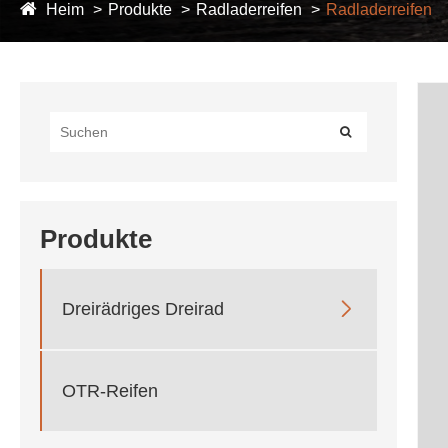
Heim
Produkte
Radladerreifen
Radladerreifen
Produkte

Dreirädriges Dreirad
OTR-Reifen