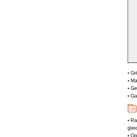
• Gr
• Ma
• Ge
• Ga
• Ra
glei
• Op