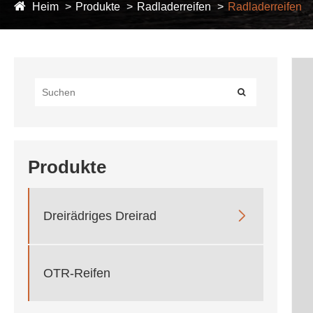
Heim
Produkte
Radladerreifen
Radladerreifen
Produkte

Dreirädriges Dreirad
OTR-Reifen