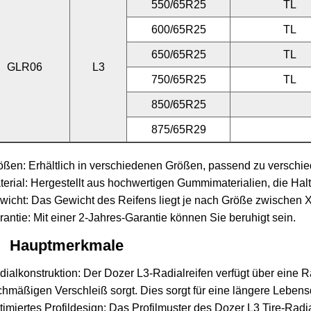
550/65R25
TL
600/65R25
TL
650/65R25
TL
GLR06
L3
750/65R25
TL
850/65R25
875/65R29
ößen: Erhältlich in verschiedenen Größen, passend zu versch
terial: Hergestellt aus hochwertigen Gummimaterialien, die Halt
wicht: Das Gewicht des Reifens liegt je nach Größe zwischen 
rantie: Mit einer 2-Jahres-Garantie können Sie beruhigt sein.
Hauptmerkmale
dialkonstruktion: Der Dozer L3-Radialreifen verfügt über eine Ra
chmäßigen Verschleiß sorgt. Dies sorgt für eine längere Leben
timiertes Profildesign: Das Profilmuster des Dozer L3 Tire-Radi