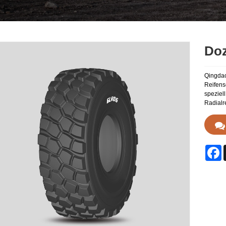
Doz
Qingdao
Reifens
speziel
Radialre
F