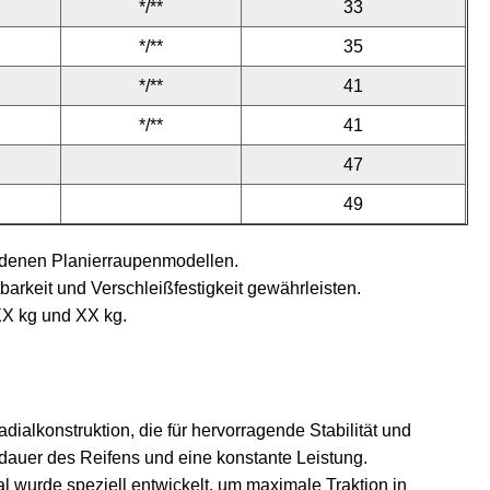
*/**
33
*/**
35
*/**
41
*/**
41
47
49
iedenen Planierraupenmodellen.
barkeit und Verschleißfestigkeit gewährleisten.
XX kg und XX kg.
dialkonstruktion, die für hervorragende Stabilität und
sdauer des Reifens und eine konstante Leistung.
al wurde speziell entwickelt, um maximale Traktion in