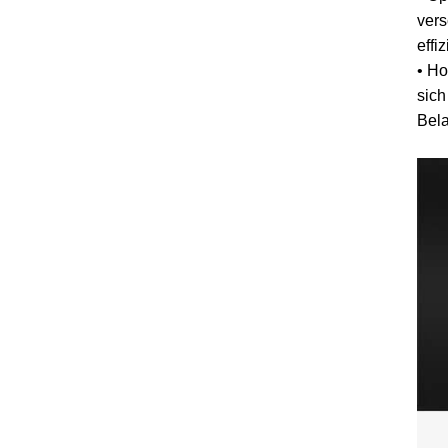
vers
effi
• Ho
sich
Bela