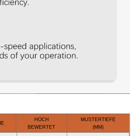
HOCH
MUSTERTIEFE
IE
BEWERTET
(MM)