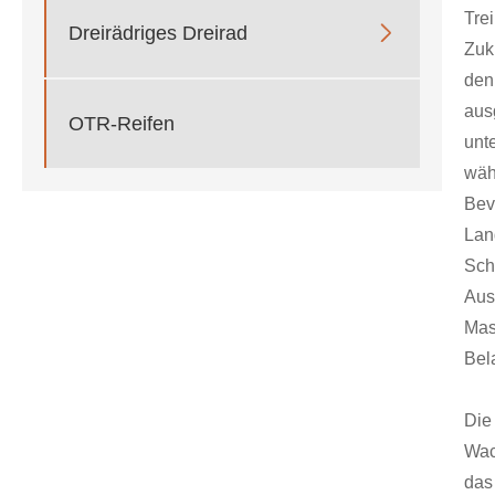
Tre

Dreirädriges Dreirad
Zuk
den
aus
OTR-Reifen
unt
w
Be
La
Sc
Aus
Mas
Bel
Die
Wac
das