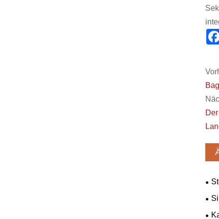
Sek
int
Vorh
Bag
Näc
Der
Lan
St
Si
Bat
Ka