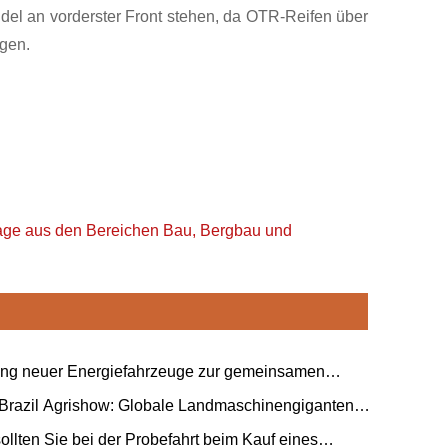
l an vorderster Front stehen, da OTR-Reifen über
ügen.
rage aus den Bereichen Bau, Bergbau und
ng neuer Energiefahrzeuge zur gemeinsamen
ng der „eisernen Freundschaft“ zwischen China und
 Brazil Agrishow: Globale Landmaschinengiganten
.
n gemeinsam an einem neuen Entwurf für die
ollten Sie bei der Probefahrt beim Kauf eines