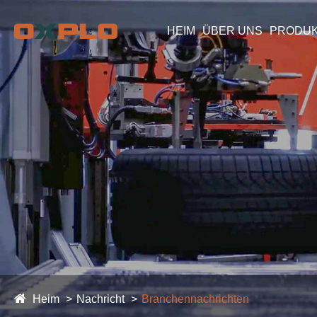
HEIM
ÜBER UNS
PRODU
Heim
Nachricht
Branchennachrichten