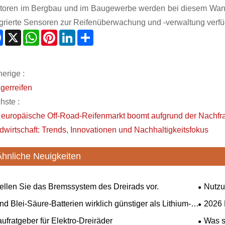
toren im Bergbau und im Baugewerbe werden bei diesem Wande
egrierte Sensoren zur Reifenüberwachung und -verwaltung verf
Facebook
X
WhatsApp
Pinterest
LinkedIn
Share
erige :
gerreifen
hste :
 europäische Off-Road-Reifenmarkt boomt aufgrund der Nachf
dwirtschaft: Trends, Innovationen und Nachhaltigkeitsfokus
Ähnliche Neuigkeiten
ellen Sie das Bremssystem des Dreirads vor.
Nutzu
Festigu
nd Blei-Säure-Batterien wirklich günstiger als Lithium-
​2026
Serbien
terien?
arbeite
ufratgeber für Elektro-Dreiräder
Was s