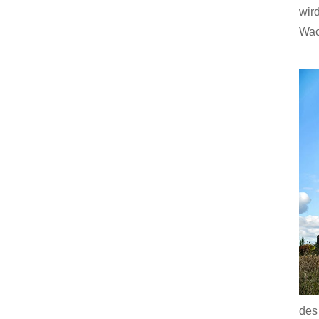
wir
Wac
des