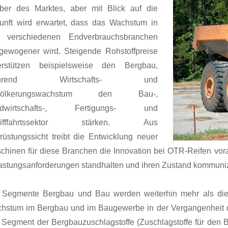
iber des Marktes, aber mit Blick auf die
unft wird erwartet, dass das Wachstum in
 verschiedenen Endverbrauchsbranchen
gewogener wird. Steigende Rohstoffpreise
erstützen beispielsweise den Bergbau,
ährend Wirtschafts- und
völkerungswachstum den Bau-,
ndwirtschafts-, Fertigungs- und
hifffahrtssektor stärken. Aus
rüstungssicht treibt die Entwicklung neuer
chinen für diese Branchen die Innovation bei OTR-Reifen vora
astungsanforderungen standhalten und ihren Zustand kommuni
 Segmente Bergbau und Bau werden weiterhin mehr als die
hstum im Bergbau und im Baugewerbe in der Vergangenheit du
 Segment der Bergbauzuschlagstoffe (Zuschlagstoffe für den