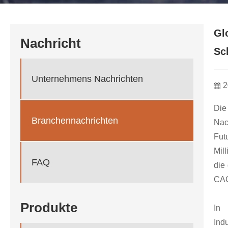
Gl
Nachricht
Sc
Unternehmens Nachrichten
2
Die
Branchennachrichten
Nac
Fut
Mil
FAQ
die
CAG
Produkte
In
Ind