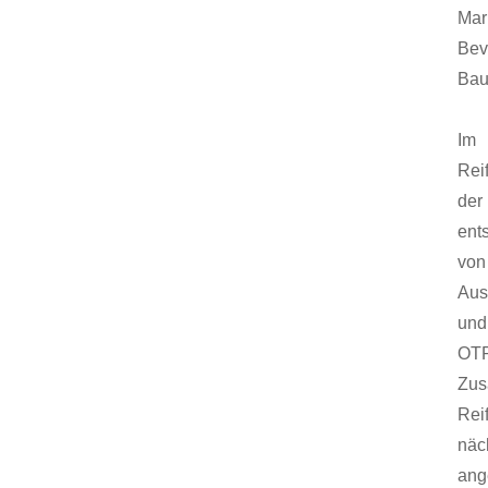
Mar
Bev
Bau
Im
Rei
der
ent
von
Aus
und
OT
Zu
Rei
näc
ang