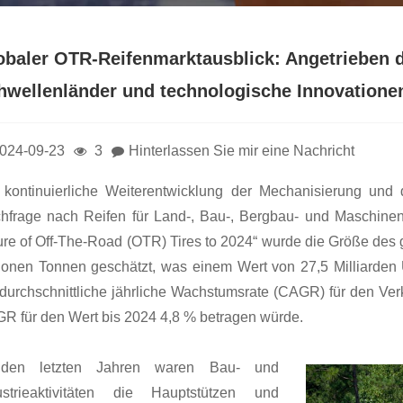
obaler OTR-Reifenmarktausblick: Angetrieben 
hwellenländer und technologische Innovatione
024-09-23
3
Hinterlassen Sie mir eine Nachricht
 kontinuierliche Weiterentwicklung der Mechanisierung und d
hfrage nach Reifen für Land-, Bau-, Bergbau- und Maschinen
ure of Off-The-Road (OTR) Tires to 2024“ wurde die Größe des
lionen Tonnen geschätzt, was einem Wert von 27,5 Milliarden U
 durchschnittliche jährliche Wachstumsrate (CAGR) für den Ve
R für den Wert bis 2024 4,8 % betragen würde.
 den letzten Jahren waren Bau- und
ustrieaktivitäten die Hauptstützen und