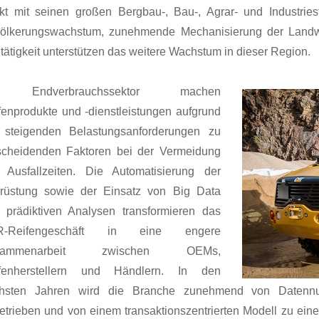
kt mit seinen großen Bergbau-, Bau-, Agrar- und Industries
ölkerungswachstum, zunehmende Mechanisierung der Landwi
tätigkeit unterstützen das weitere Wachstum in dieser Region.
 Endverbrauchssektor machen
fenprodukte und -dienstleistungen aufgrund
 steigenden Belastungsanforderungen zu
scheidenden Faktoren bei der Vermeidung
 Ausfallzeiten. Die Automatisierung der
rüstung sowie der Einsatz von Big Data
 prädiktiven Analysen transformieren das
R-Reifengeschäft in eine engere
sammenarbeit zwischen OEMs,
fenherstellern und Händlern. In den
hsten Jahren wird die Branche zunehmend von Datennutz
etrieben und von einem transaktionszentrierten Modell zu ein