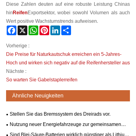
Diese Zahlen deuten auf eine robuste Leistung Chinas
hin
Reifen
Exportsektor, wobei sowohl Volumen als auch
Wert positive Wachstumstrends aufweisen.
Facebook
X
WhatsApp
Pinterest
LinkedIn
Share
Vorherige :
Die Preise für Naturkautschuk erreichen ein 5-Jahres-
Hoch und wirken sich negativ auf die Reifenhersteller aus
Nächste :
So warten Sie Gabelstaplerreifen
Ähnliche Neuigkeiten
Stellen Sie das Bremssystem des Dreirads vor.
Nutzung neuer Energiefahrzeuge zur gemeinsamen
Festigung der „eisernen Freundschaft“ zwischen China
Sind Blei-Säure-Batterien wirklich günstiger als Lithium-