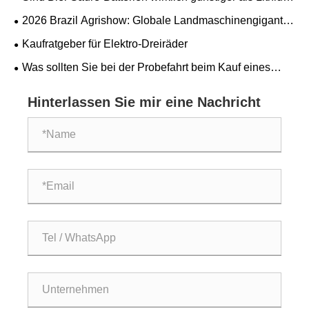
und Serbien.
Batterien?
​2026 Brazil Agrishow: Globale Landmaschinengiganten
arbeiten gemeinsam an einem neuen Entwurf für die
Kaufratgeber für Elektro-Dreiräder
Modernisierung der lateinamerikanischen Landwirtschaft
Was sollten Sie bei der Probefahrt beim Kauf eines
dreirädrigen elektrischen Dreirads beachten?
Hinterlassen Sie mir eine Nachricht