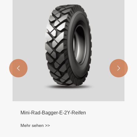
Loader L5 L5S Reifen – Radial
Mehr sehen >>

