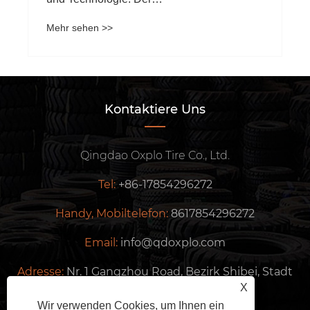
Mehr sehen >>
Kontaktiere Uns
Qingdao Oxplo Tire Co., Ltd.
Tel:
+86-17854296272
Handy, Mobiltelefon:
8617854296272
Email:
info@qdoxplo.com
Adresse:
Nr. 1 Gangzhou Road, Bezirk Shibei, Stadt
X
Qingdao, Provinz Shandong, China
Wir verwenden Cookies, um Ihnen ein