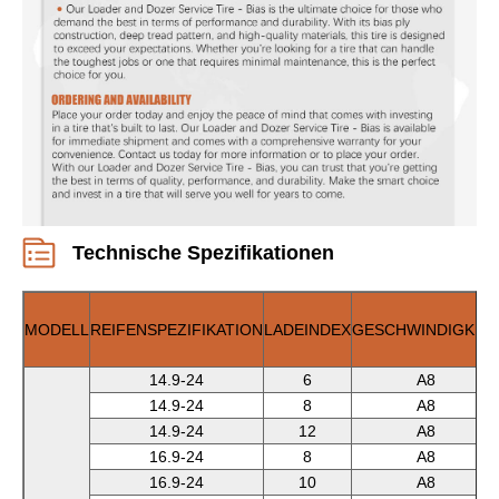
Technische Spezifikationen
MODELL
REIFENSPEZIFIKATION
LADEINDEX
GESCHWINDIGKEIT
14.9-24
6
A8
14.9-24
8
A8
14.9-24
12
A8
16.9-24
8
A8
16.9-24
10
A8