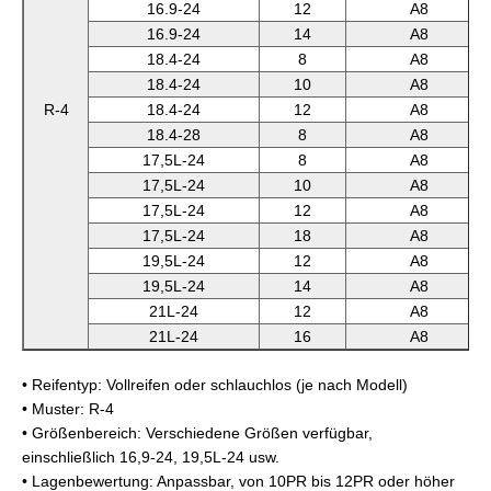
16.9-24
12
A8
16.9-24
14
A8
18.4-24
8
A8
18.4-24
10
A8
R-4
18.4-24
12
A8
18.4-28
8
A8
17,5L-24
8
A8
17,5L-24
10
A8
17,5L-24
12
A8
17,5L-24
18
A8
19,5L-24
12
A8
19,5L-24
14
A8
21L-24
12
A8
21L-24
16
A8
• Reifentyp: Vollreifen oder schlauchlos (je nach Modell)
• Muster: R-4
• Größenbereich: Verschiedene Größen verfügbar,
einschließlich 16,9-24, 19,5L-24 usw.
• Lagenbewertung: Anpassbar, von 10PR bis 12PR oder höher